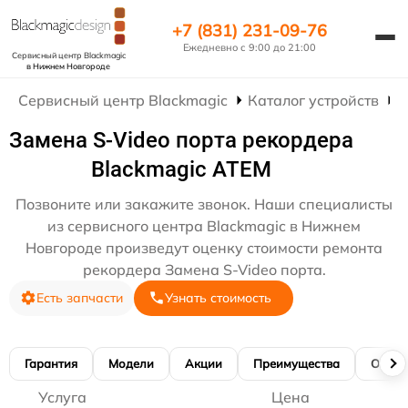
+7 (831) 231-09-76
Ежедневно с 9:00 до 21:00
Сервисный центр Blackmagic
в Нижнем Новгороде
Сервисный центр Blackmagic
Каталог устройств
Р
Замена S-Video порта рекордера
Blackmagic ATEM
Позвоните или закажите звонок. Наши специалисты
из сервисного центра Blackmagic в Нижнем
Новгороде произведут оценку стоимости ремонта
рекордера Замена S-Video порта.
Есть запчасти
Узнать стоимость
Гарантия
Модели
Акции
Преимущества
Отзы
Услуга
Цена